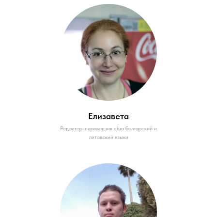
Елизавета
Редактор-переводчик с/на болгарский и
литовский языки