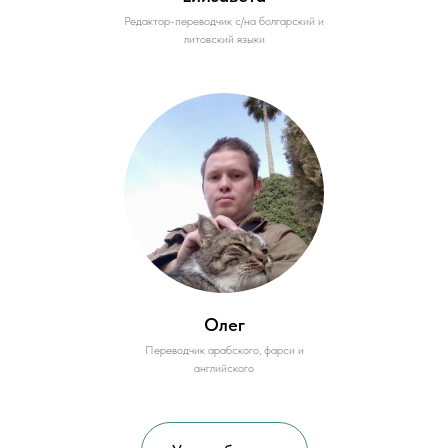
Редактор-переводчик с/на болгарский и
литовский языки
Олег
Переводчик арабского, фарси и
английского