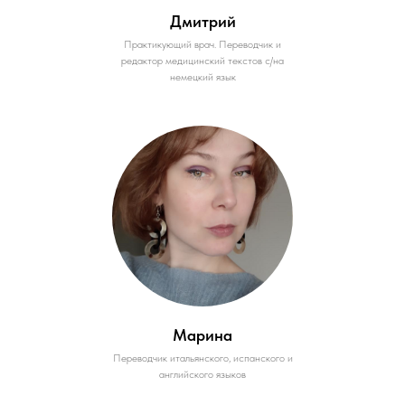
Дмитрий
Практикующий врач. Переводчик и
редактор медицинский текстов с/на
немецкий язык
Марина
Переводчик итальянского, испанского и
английского языков