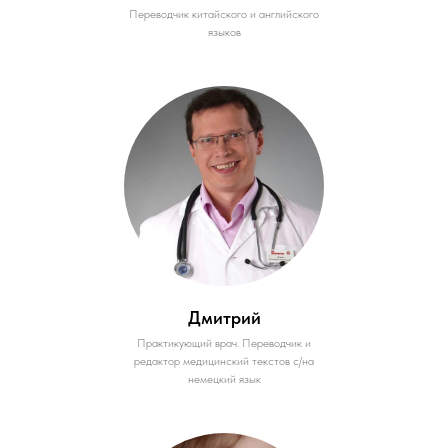
Переводчик китайского и английского
языков
Дмитрий
Практикующий врач. Переводчик и
редактор медицинский текстов с/на
немецкий язык