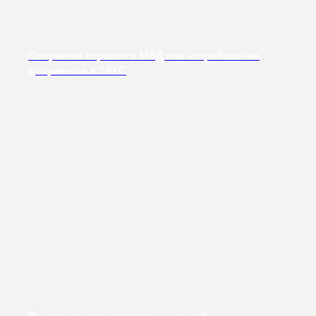
Получение справок в МВД или истребование
документов в ЗАГС