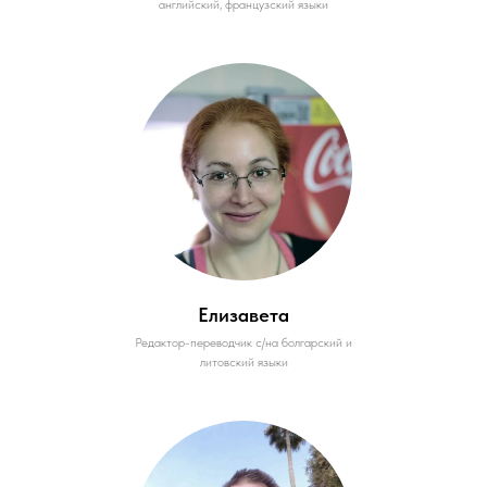
английский, французский языки
Елизавета
Редактор-переводчик с/на болгарский и
литовский языки